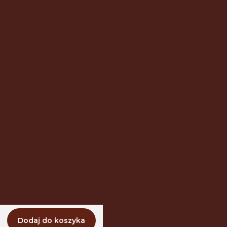
Twoje zamówienia
Ustawienia konta
Ulubione
NIECH DETAL ZNAJDZIE CIĘ PIERWSZY.
Dołącz po nowe kolekcje, trendy i
rabaty
Twój adres e-mail
Dołącz do newslettera
Privacy policy
Returns
Delivery
Contact
Dodaj do koszyka